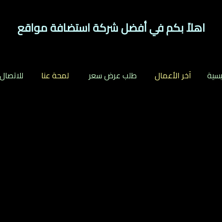
اهلاً بكم في أفضل شركة استضافة مواقع
متحدة للغزل و النسيج
يسية
آخر الأعمال
طلب عرض سعر
لمحة عنا
للاتصال 
ESG Tech